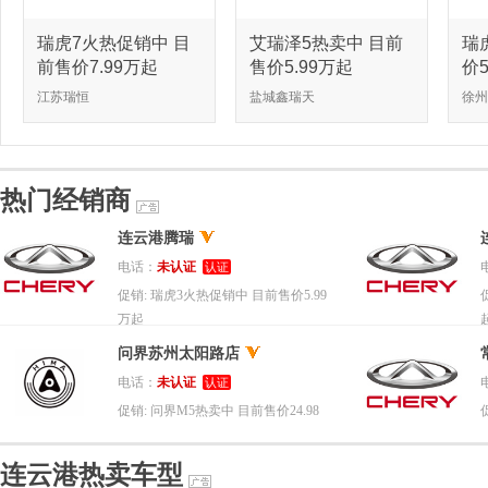
瑞虎7火热促销中 目
艾瑞泽5热卖中 目前
瑞
前售价7.99万起
售价5.99万起
价5
江苏瑞恒
盐城鑫瑞天
徐州
热门经销商
连云港腾瑞
电话：
未认证
认证
促销:
瑞虎3火热促销中 目前售价5.99
万起
问界苏州太阳路店
电话：
未认证
认证
促销:
问界M5热卖中 目前售价24.98
万起
连云港热卖车型