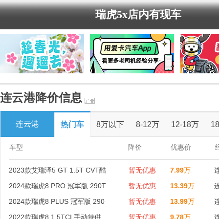
瑞虎5x店内有现车
连云港降价信息
连云港
热门车
8万以下
8-12万
12-18万
1
车型
降价
优惠价
2023款艾瑞泽5 GT 1.5T CVT酷
暂无优惠
7.99
万
2024款瑞虎8 PRO 冠军版 290T
暂无优惠
13.39
万
2024款瑞虎8 PLUS 冠军版 290
暂无优惠
13.99
万
2022款瑞虎8 1.5TCI 手动特供
暂无优惠
9.78
万